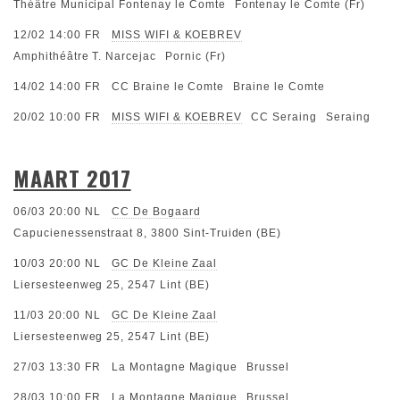
Théâtre Municipal Fontenay le Comte
Fontenay le Comte (Fr)
12/02 14:00
FR
MISS WIFI & KOEBREV
Amphithéâtre T. Narcejac
Pornic (Fr)
14/02 14:00
FR
CC Braine le Comte
Braine le Comte
20/02 10:00
FR
MISS WIFI & KOEBREV
CC Seraing
Seraing
MAART 2017
06/03 20:00
NL
CC De Bogaard
Capucienessenstraat 8, 3800 Sint-Truiden (BE)
10/03 20:00
NL
GC De Kleine Zaal
Liersesteenweg 25, 2547 Lint (BE)
11/03 20:00
NL
GC De Kleine Zaal
Liersesteenweg 25, 2547 Lint (BE)
27/03 13:30
FR
La Montagne Magique
Brussel
28/03 10:00
FR
La Montagne Magique
Brussel